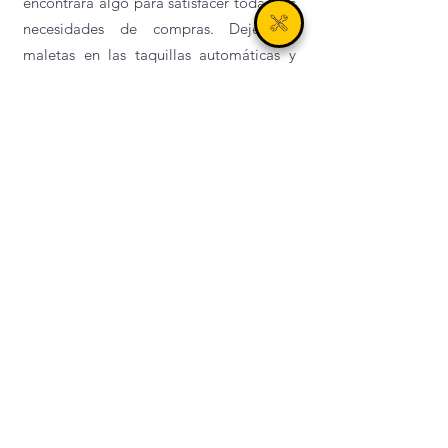
encontrará algo para satisfacer todas sus
necesidades de compras. Deje sus
maletas en las taquillas automáticas y
continúe con sus compras con total
libertad.
Para una experiencia aún más auténtica,
explora los traboules, pasajes ocultos
que conectan las calles y dan testimonio
del pasado de la ciudad. Un paseo
imprescindible para empaparse del
ambiente único de Lyon. Viaja ligero
guardando tus pertenencias en una
consigna de equipaje práctica y segura.
Los amantes de la gastronomía
quedarán cautivados por la riqueza
gastronómica de la Presqu'île. Desde los
tradicionales bouchons lioneses hasta los
restaurantes con estrellas Michelin, cada