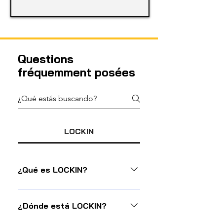
Questions
fréquemment posées
LOCKIN
¿Qué es LOCKIN?
LOCKIN es un servicio de 
consigna de equipaje y alquiler 
¿Dónde está LOCKIN?
de cajas para llaves
.