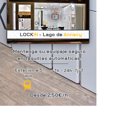
LOCK
IN
- Lago de
Annecy
Mantenga su equipaje seguro
en taquillas automáticas.
Estación a 5
7h - 24h 7j/7
min
Desde 2,50€/h