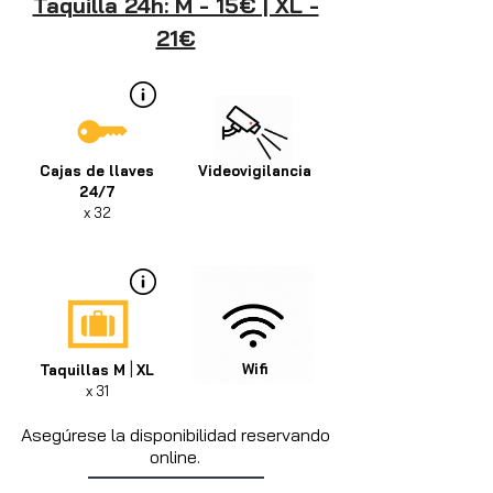
Taquilla 24h: M - 15€ | XL -
21€
Cajas de llaves
Videovigilancia
24/7
x 32
|
Wifi
Taquillas M
XL
x 31
Asegúrese la disponibilidad reservando
online.