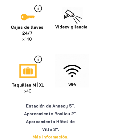
Videovigilancia
Cajas de llaves
24/7
x 140
|
Wifi
Taquillas M
XL
x40
Estación de
Annecy 5''.
Aparcamiento
Bonlieu 2''.
Aparcamiento
Hôtel de
Ville 3''.
Más información.