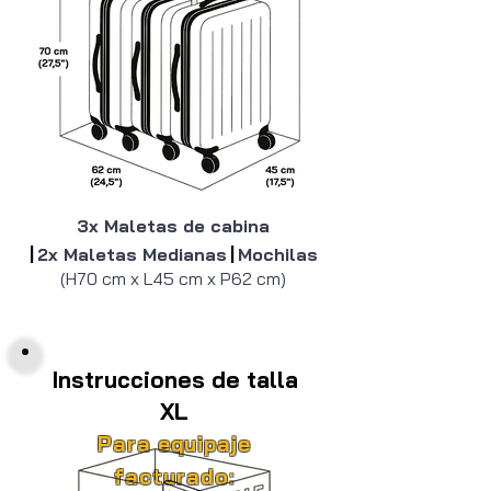
o pago en el lugar.

+5€/día (M)

+7€/día (XL)

Pago con tarjeta de crédito
3x Maletas de cabina
|
2x Maletas Medianas
|
Mochilas
(H70 cm x L45 cm x P62 cm)
Instrucciones de talla
XL
Para equipaje
facturado: