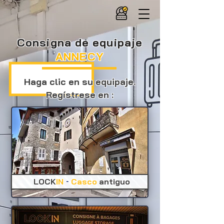
Consigna de equipaje
ANNECY
Haga clic en su equipaje.
Regístrese en :
-
LOCK
IN
Casco
antiguo