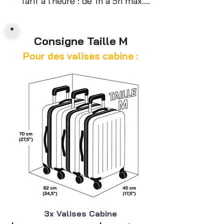
° Tarif à l'heure : de 1h à 5h max.

Le paiement se fait sur place.

En cas de retard, payez le temps 
Consigne Taille M
additionnel au retrait (par /h).

Pour des valises cabine :
° Forfait Journée : 24h

Réservation en Ligne possible

ou paiement sur place.

+5€/jour (M)

+7€/jour (XL)

Paiement par carte bancaire
3x Valises Cabine