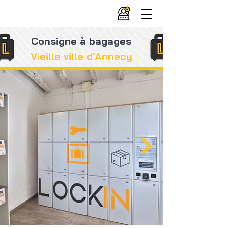
Consigne à bagages
Vieille ville d'Annecy