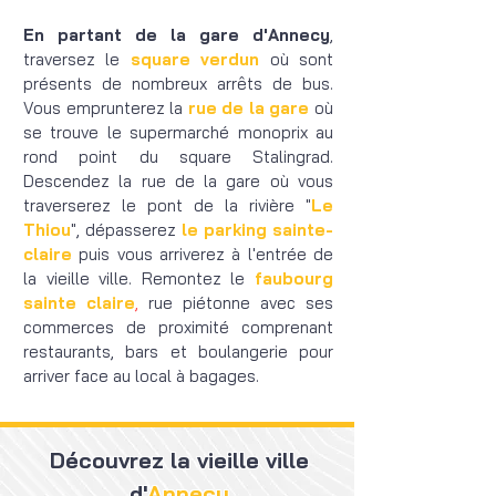
En parta
nt de la gare d'Annecy
,
traversez le
square verdun
où sont
présents de nombreux arrêts de bus.
Vous emprunterez la
rue de la gare
où
se trouve le supermarché monoprix au
rond point du square Stalingrad.
Descendez la rue de la gare où vous
traverserez
le pont de la rivière "
Le
Thiou
",
dépasserez
le parking sainte-
claire
puis vous arriverez à l'entrée de
la vieille ville.
Remontez le
f
aubourg
sainte claire
,
rue piétonne avec ses
commerces de proximité comprenant
restaurants, bars et boulangerie pour
arriver face au local à bagages
.
Découvrez la vieille ville
d'
Annecy