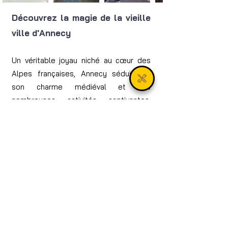
Découvrez la magie de la vieille
ville d'Annecy
Un véritable joyau niché au cœur des
Alpes françaises, Annecy séduit par
son charme médiéval et ses
nombreuses activités captivantes,
adaptées à tous les âges. Pour profiter
pleinement de votre visite sans être
encombré, les consignes à bagages
sécurisées LOCKIN sont la solution
idéale pour stocker vos affaires en
toute sérénité.
Tout d’abord, promenez-vous le long
des ruelles pavées de la vieille ville et