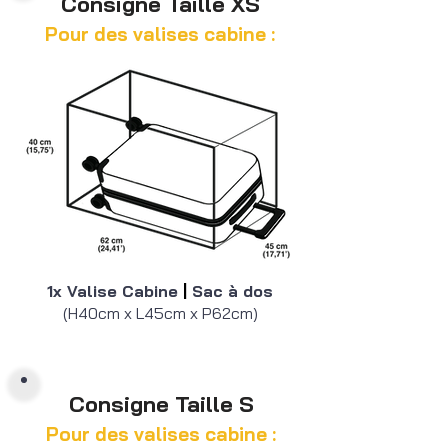
Consigne Taille XS
additionnel au retrait (par /h).

Pour des valises cabine :
° Forfait Journée : 24h

Réservation en Ligne possible

ou paiement sur place.

+3€/jour (XS)

+4€/jour (S)

+5€/jour (M)

+7€/jour (XL)

1x Valise Cabine
|
Sac à dos
Paiement par carte bancaire
(H40cm x L45cm x P62cm)
Consigne Taille S
Pour des valises cabine :