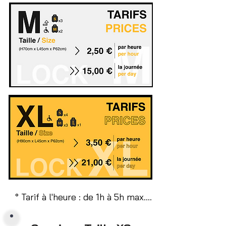
° Tarif à l'heure : de 1h à 5h max.

Le paiement se fait sur place.

En cas de retard, payez le temps 