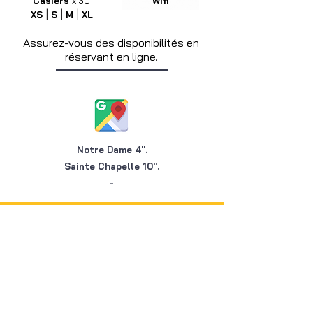
Casiers
x 30
Wifi
|
|
|
XS
S
M
XL
Assurez-vous des disponibilités en
réservant en ligne.
Notre Dame 4''.
Sainte Chapelle 10''.
-