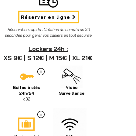
Réserver en ligne
Réservation rapide : Création de compte en 30
secondes pour gérer vos casiers en tout sécurité.
Lockers 24h :
XS 9€
|
S 12€
|
M 15€ | XL 21€
Boites à clés
Vidéo
24h/24
Surveillance
x 32