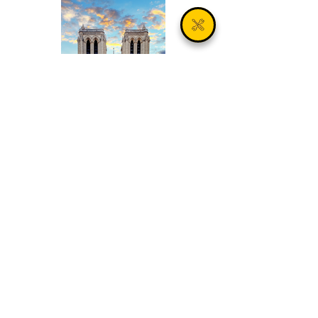
Découvrez Paris et son patrimoine
autour de Notre-Dame
Paris fascine par son histoire millénaire,